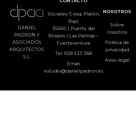
CONTACTO
NOSOTROS
Sócrates 7, esq. Platón,
Bajo
Sobre
DANIEL
35600 | Puerto del
nosotros
PADRON Y
Rosario | Las Palmas –
ASOCIADOS
Politica de
Fuerteventura
ARQUITECTOS
privacidad
Tel:
928 533 368
S.L.
Av
iso leg
al
Email:
estudio@danielpadron.es